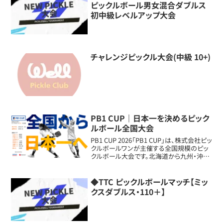
ピックルボール男女混合ダブルス
初中級レベルアップ大会
チャレンジピックル大会(中級 10+)
PB1 CUP｜日本一を決めるピック
ルボール全国大会
PB1 CUP 2026「PB1 CUP」は、株式会社ピッ
クルボールワンが主催する全国規模のピッ
クルボール大会です。北海道から九州・沖縄
まで全国8エリアで地方予選を開催し、各エ
リアを勝ち抜いた代表選手が東京・池袋の
全国大会に集結。年齢やレベ...
◆TTC ピックルボールマッチ【ミッ
クスダブルス・110＋】