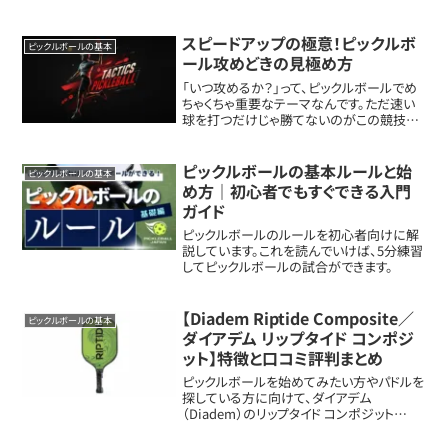
すく解説します。
スピードアップの極意！ピックルボ
ピックルボールの基本
ール攻めどきの見極め方
「いつ攻めるか？」って、ピックルボールでめ
ちゃくちゃ重要なテーマなんです。ただ速い
球を打つだけじゃ勝てないのがこの競技の
奥深さ。今回はPPAプロのコナー・ガーネッ
トが教える、“ここぞのスピードアップ”を決
めるための見極めポイントを、ガチで分...
ピックルボールの基本ルールと始
ピックルボールの基本
め方｜初心者でもすぐできる入門
ガイド
ピックルボールのルールを初心者向けに解
説しています。これを読んでいけば、5分練習
してピックルボールの試合ができます。
【Diadem Riptide Composite／
ピックルボールの基本
ダイアデム リップタイド コンポジ
ット】特徴と口コミ評判まとめ
ピックルボールを始めてみたい方やパドルを
探している方に向けて、ダイアデム
（Diadem）のリップタイド コンポジット
（Riptide Composite）パドルの新しいメリッ
ト・扱いや特徴を詳しく解説します。パドルの