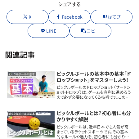
シェアする
X
Facebook
はてブ
LINE
コピー
関連記事
ピックルボールの基本中の基本「ド
ピックルボールの基本
ロップショット」をマスターしよう！
ピックルボールのドロップショット（サードシ
ョットドロップ）は、ゲームを有利に進めるう
えで必ず必要になってくる技術です。この記
事では、ドロップショットの打ち方とコツをわ
かりやすく解説します。また、ドロップショット
を練習する際のポイントも紹介します。
ピックルボールとは？初心者にも分
ピックルボールの基本
かりやすく解説
ピックルボールは、近年日本でも人気が高
まっているラケットスポーツです。その基本
的なルールや魅力を、初心者にも分かりや