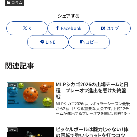
コラム
シェアする
X
Facebook
はてブ
LINE
コピー
関連記事
MLPシカゴ2026の出場チームと日
コラム
程｜プレーオフ進出を懸けた終盤
戦
MLPシカゴ2026は、レギュラーシーズン最後
から2番目となる重要な大会です。上位12チ
ームが進出するプレーオフを前に、現在13
位のユタや、今大会で全日程を終える5チー
ムの戦いに注目が集まります。MLPシカゴ
2026はレギュラーシーズン終盤...
ピックルボールは腕力じゃない！体
コラム
の回転で強いショットを打つコツ