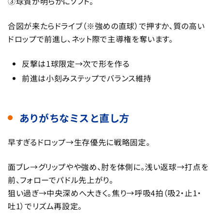
③球質が明らかにソフト。
合図が来たらドライブ（※強めの直球）で押すか、質の高い
ドロップで前進し、ネット際で主導権を奪います。
反撃は1球限定→次で形を作る
前進は小刻みステップでバランス維持
ありがちなミスと直し方
早すぎるドロップ→生存優先に戦略固定。
面ブレ→グリップやや強め、肘を体側に。浅い返球→打点を
前、フォローでパドル先上がり。
狙い過ぎ→中央深めへ大きく。焦り→呼吸4拍（吸2・止1・
吐1）でリズム再設定。