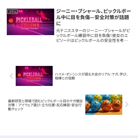
経験を具体的に紹介します。15歳ケイリン・
キャンベルがPPAで急成長ケイ...
ジーニー・ブシャール、ピックルボー
コラム
ル中に目を負傷—安全対策が話題
に
元テニススターのジーニー・ブシャールがピ
ックルボール練習中に目を負傷！彼女のエ
ピソードはピックルボールの安全性を考え
るいいきっかけになるかも。この記事では、
練習中に起こった出来事や、なぜ目の保護
が大事なのかについてわかりやすく紹介し
ます。ジ...
ハイメ・オンシンスが語る大会のリアル：ケガ、学び、
相棒との信頼
最新研究と現場で読むピックルボール目のケガ増加
対策｜アイウェア選び・立ち位置・反応練習・安全行
動チェック