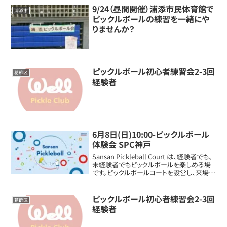
9/24（昼間開催）浦添市民体育館で
浦添市
ピックルボールの練習を一緒にや
りませんか？
ピックルボール初心者練習会2-3回
葛飾区
経験者
6月8日(日)10:00-ピックルボール
体験会 SPC神戸
Sansan Pickleball Court は、経験者でも、
未経験者でもピックルボールを楽しめる場
です。ピックルボールコートを設営し、来場さ
れた皆様のレベルに合わせてピックルボー
ルをプレーすることができます。運動してな
い方、何か始めてみ...
ピックルボール初心者練習会2-3回
葛飾区
経験者