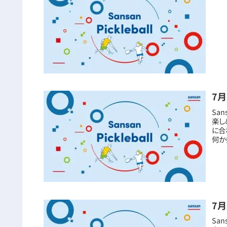
7月
San
楽し
に合
何か
7月
San