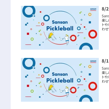
8/
San
楽し
トや
わせ
8/
San
楽し
トや
わせ