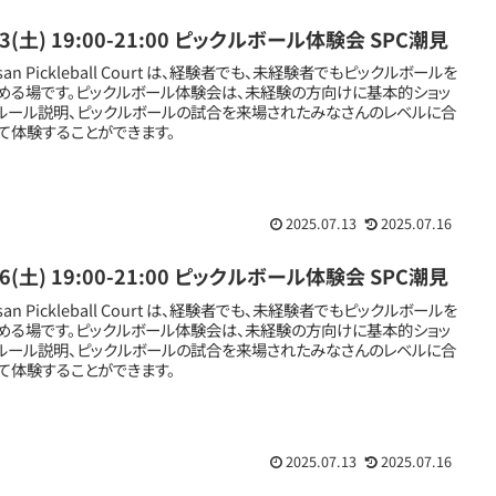
23(土) 19:00-21:00 ピックルボール体験会 SPC潮見
san Pickleball Court は、経験者でも、未経験者でもピックルボールを
める場です。ピックルボール体験会は、未経験の方向けに基本的ショッ
ルール説明、ピックルボールの試合を来場されたみなさんのレベルに合
て体験することができます。
2025.07.13
2025.07.16
16(土) 19:00-21:00 ピックルボール体験会 SPC潮見
san Pickleball Court は、経験者でも、未経験者でもピックルボールを
める場です。ピックルボール体験会は、未経験の方向けに基本的ショッ
ルール説明、ピックルボールの試合を来場されたみなさんのレベルに合
て体験することができます。
2025.07.13
2025.07.16