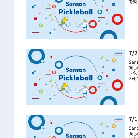
を楽
7/
San
楽し
トや
わせ
7/
San
楽し