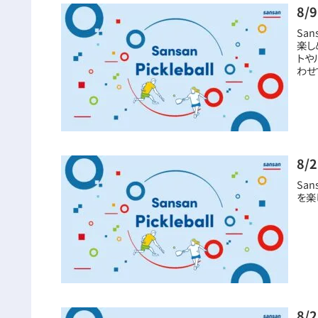
8/
San
楽し
トや
わせ
8/
San
を楽
8/