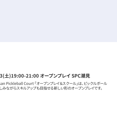
23(土)19:00-21:00 オープンプレイ SPC潮見
san Pickleball Court 「オープンプレイ＆スクール」は、ピックルボール
しみながらスキルアップも目指せる新しい形のオープンプレイです。