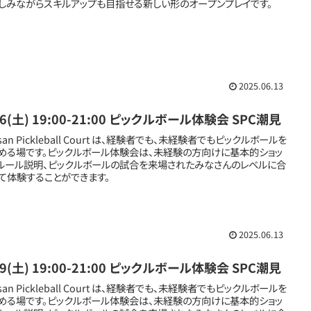
しみながらスキルアップも目指せる新しい形のオープンプレイです。
2025.06.13
26(土) 19:00-21:00 ピックルボール体験会 SPC潮見
san Pickleball Court は、経験者でも、未経験者でもピックルボールを
める場です。ピックルボール体験会は、未経験の方向けに基本的ショッ
ルール説明、ピックルボールの試合を来場されたみなさんのレベルに合
て体験することができます。
2025.06.13
19(土) 19:00-21:00 ピックルボール体験会 SPC潮見
san Pickleball Court は、経験者でも、未経験者でもピックルボールを
める場です。ピックルボール体験会は、未経験の方向けに基本的ショッ