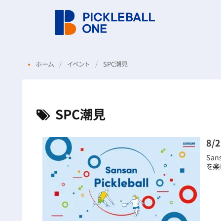
ホーム
イベント
SPC潮見
SPC潮見
8/
San
を楽