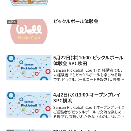
ピックルボール体験会
葛飾区
5月22日(木)10:00-ピックルボール
体験会 SPC吹田
Sansan Pickleball Court は、経験者でも、
未経験者でもピックルボールを楽しめる場
です。ピックルボールコートを設営し、来場さ
れた皆様のレベルに合わせてピックルボー
ルをプレーすることができます。運動してな
い方、何か始めてみ...
4月2日(水)13:00-オープンプレイ
SPC横浜
Sansan Pickleball Court オープンプレイは
ご経験者がピックルボールで交流を楽しめ
る場です。来場されたみなさんのレベルに合
わせてピックルボールをプレーすることがで
きます。ピックルボールの魅力を存分に味わ
いながら、次のステ...