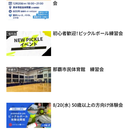
会
初心者歓迎！ピックルボール練習会
福岡市
那覇市民体育館 練習会
那覇市
8/20(水) 50歳以上の方向け体験会