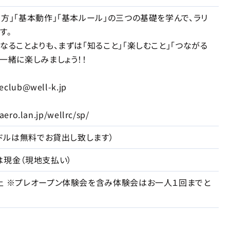
ち方」「基本動作」「基本ルール」の三つの基礎を学んで、ラリ
す。
なることよりも、まずは「知ること」「楽しむこと」「つながる
一緒に楽しみましょう！！
lub@well-k.jp
ro.lan.jp/wellrc/sp/
パドルは無料でお貸出し致します）
は現金（現地支払い）
上 ※プレオープン体験会を含み体験会はお一人１回までと