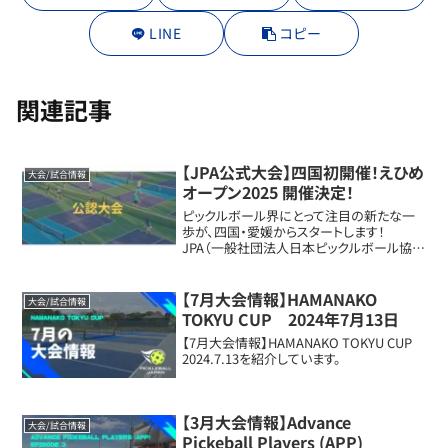
LINE
コピー
関連記事
【JPA公式大会】四国初開催！えひめ
大会/試合情報
オープン2025 開催決定！
ピックルボール界にとって注目の新たな一
歩が、四国・愛媛からスタートします！
JPA（一般社団法人日本ピックルボール協
会）主催の公式大会「えひめオープン2025」
が、5月4日（日）・5日（月・祝）に愛媛県総合
運動公園体育館で開催決定！四国エリア...
【7月大会情報】HAMANAKO
大会/試合情報
TOKYU CUP 2024年7月13日
【7月大会情報】HAMANAKO TOKYU CUP
2024.7.13を紹介しています。
【3月大会情報】Advance
大会/試合情報
Pickeball Players (APP)