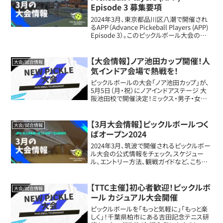
Episode 3 募集要項
2024年3月、東京都品川区八潮で開催され
るAPP（Advance Pickeball Players (APP)
Episode 3）。このピックルボール大会の公
式情報をチェック。スケジュール、エントリー
方法、こちらに記載しています。
【大会情報】ノア池田カップ開催！人
大会/試合情報
気インドア会場で熱戦を！
ピックルボールの大会「ノア池田カップ」が、
5月5日（月・祝）にノアインドアステージ 大
阪池田校で開催決定！ミックス・男子・女子
の各ダブルス種目がエントリー可能で、最低
4試合保証の実戦型大会。天候に左右され
ない完全インドアコートでの開催なので...
【3月大会情報】ピックルボールつく
大会/試合情報
ばオープン2024
2024年3月、筑波で開催されるピックルボー
ル大会の公式情報をチェック。スケジュー
ル、エントリー方法、観戦ガイドなど、こちら
に記載しています。
【TTC主催】初心者歓迎！ピックルボ
大会/試合情報
ール カジュアル大会開催
ピックルボールを「もっと気軽に」「もっと楽
しく」！千葉県柏市にある吉田記念テニス研