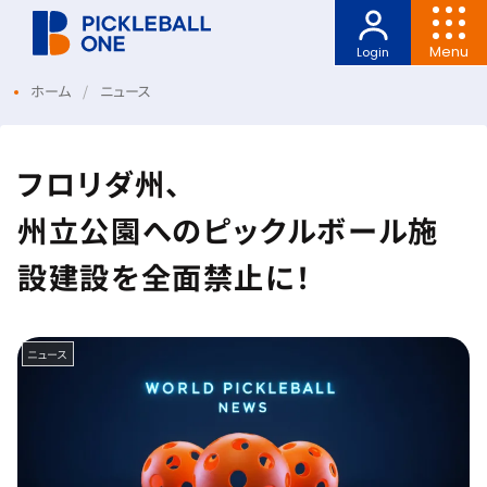
Menu
Login
ホーム
ニュース
フロリダ州、
州立公園へのピックルボール施
設建設を全面禁止に！
ニュース