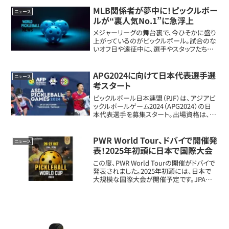
グ・ピックルボール（MLP）」のクラブ「マイア
ミ・ピックルボール・クラブ」に...
MLB関係者が夢中に！ピックルボー
ニュース
ルが“裏人気No.1”に急浮上
メジャーリーグの舞台裏で、今ひそかに盛り
上がっているのがピックルボール。試合のな
いオフ日や遠征中に、選手やスタッフたちが
夢中になってプレーしているんです。実はこ
の競技、単なるレクリエーションにとどまら
ず、チームの結束力や競争心まで引き出し
APG2024に向けて日本代表選手選
ニュース
て...
考スタート
ピックルボール日本連盟（PJF）は、アジアピ
ックルボールゲーム2024（APG2024）の日
本代表選手を募集スタート。出場資格は、日
本パスポートを保有する19歳以上の選手
（2005年1月1日生まれ以降）。選考基準は、
今年の国際大会での成績、...
PWR World Tour、ドバイで開催発
ニュース
表！2025年初頭に日本で国際大会
この度、PWR World Tourの開催がドバイで
発表されました。2025年初頭には、日本で
大規模な国際大会が開催予定です。JPAは
DUPR CEO、USA Pickleball、Australia
NLPなどの国際組織との協力を再確認し...