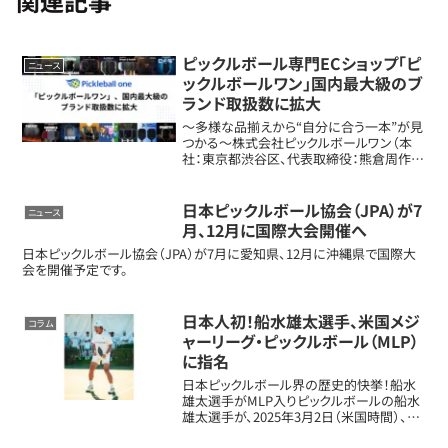
関連記事
ピックルボール専門ECショップ「ピ
ニュース
ックルボールワン」国内最大級のブ
ランド取扱数に拡大
〜多様な品揃えから“自分に合う一本”が見
つかる〜株式会社ピックルボールワン（本
社：東京都渋谷区、代表取締役：熊倉周作）
は、当社が運営するピックルボール専門EC
ショップ「Pickleball one（ ）」において、国内
外19ブランド以上の専...
日本ピックルボール協会（JPA）が7
ニュース
月、12月に国際大会開催へ
日本ピックルボール協会（JPA）が7月に愛知県、12月に沖縄県で国際大
会を開催予定です。
日本人初！船水雄太選手、米国メジ
コラム
ャーリーグ・ピックルボール（MLP）
に指名
日本ピックルボール界の歴史的快挙！船水
雄太選手がMLP入りピックルボールの船水
雄太選手が、2025年3月2日（米国時間）、米
国プロピックルボールリーグ「メジャーリー