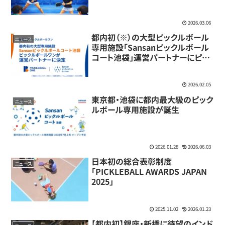
2026.03.06
都内初（※）の大型ピックルボール
ニュース
専用施設「Sansanピックルボール
コート池袋」運営パートナーにピッ
クルボールワンが決定
2026.02.05
東京都・池袋に都内最大級のピック
ニュース
ルボール専用施設が誕生
2026.01.28
2026.06.03
日本初の総合表彰制度
ニュース
「PICKLEBALL AWARDS JAPAN
2025」
2025.11.02
2026.01.23
【都内初】銀座・新橋に待望のインド