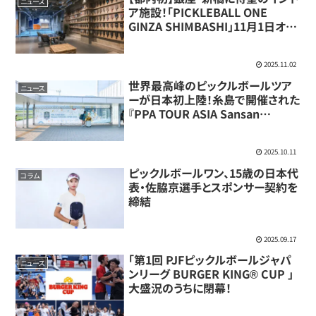
ニュース
ア施設！「PICKLEBALL ONE
GINZA SHIMBASHI」11月1日オー
プン
2025.11.02
世界最高峰のピックルボールツア
ニュース
ーが日本初上陸！糸島で開催された
『PPA TOUR ASIA Sansan
FUKUOKA OPEN 2025』に1万人
が熱狂
2025.10.11
ピックルボールワン、15歳の日本代
コラム
表・佐脇京選手とスポンサー契約を
締結
2025.09.17
「第1回 PJFピックルボールジャパ
ニュース
ンリーグ BURGER KING® CUP 」
大盛況のうちに閉幕！