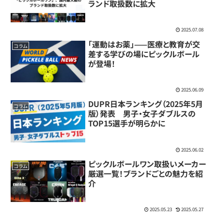
ランド取扱数に拡大
2025.07.08
「運動はお薬」——医療と教育が交
コラム
差する学びの場にピックルボール
が登場！
2025.06.09
DUPR日本ランキング（2025年5月
コラム
版）発表 男子・女子ダブルスの
TOP15選手が明らかに
2025.06.02
ピックルボールワン取扱いメーカー
コラム
厳選一覧！ブランドごとの魅力を紹
介
2025.05.23
2025.05.27