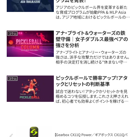
アジアのピックルボール界を変革する新た
な育成プログラムが始動PPA & MLP Asia
は、アジア地域におけるピックルボールの発
展を加速させるべく、新たなエリート育成プ
ログラム 「UPA Asia トレイルブレイザーズ・
プログラム」 を発表...
アナ・ブライト＆ウォーターズの鉄
コラム
壁守備｜女子ダブルス最強ペアの
強さを分析
アナ・ブライトとアナ・リー・ウォーターズの
強さは、派手な攻撃力だけではありません。
相手の決定打を消し続ける“休まない守
備”こそ、女子ダブルスで圧倒的な強さを見
せる最大の理由です。ブライト＆ウォーター
ズが倒しにくい理由アナ・ブライトとアナ・
ピックルボールで勝率アップ！アタ
コラム
リ...
ックとリセットの判断基準
試合で迷わない！アタックかリセットかを見
極めるコツを伝授します。これさえ押さえれ
ば、初心者でも効率よくポイントを稼げるよ
うになります。ボールの高さを見極めるボー
ルの高さは、攻撃のチャンスをつかむ重要
なポイントです。ネットの高さより上で打て
る...
【Gearbox CX11Q Power／ギアボックス CX11Qパ