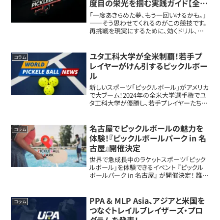
度目の栄光を掴む実践ガイド【全世
代OK】
「一度あきらめた夢、もう一回いけるかも。」
――そう思わせてくれるのがこの競技です。
再挑戦を現実にするために、効くドリル、数
値化のコツ、仲間の作り方までを具体的に
まとめました。今日からの一歩を、ちゃんと
勝ちにつなげます。なぜ“セカンドチャンス...
ユタ工科大学が全米制覇！若手プ
コラム
レイヤーがけん引するピックルボー
ル
新しいスポーツ「ピックルボール」がアメリカ
で大ブーム！2024年の全米大学選手権でユ
タ工科大学が優勝し、若手プレイヤーたちの
実力が注目されています。スピーディで戦略
がものをいうピックルボールの魅力と、大学
選手権の激闘をたっぷり紹介します！若...
名古屋でピックルボールの魅力を
コラム
体験！『ピックルボールパーク in 名
古屋』開催決定
世界で急成長中のラケットスポーツ「ピック
ルボール」を体験できるイベント 『ピックル
ボールパーク in 名古屋』 が開催決定！ 誰で
も楽しめる内容が盛りだくさん。話題のスポ
ーツを名古屋で気軽に体験できる貴重な機
会です。イベント概要開催日程：2...
PPA & MLP Asia、アジアと米国を
コラム
つなぐトレイルブレイザーズ・プロ
グラムを発表！