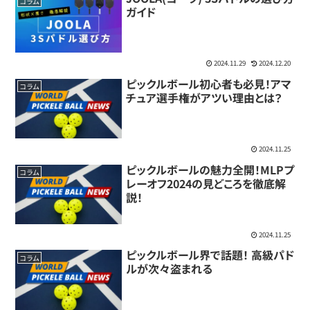
コラム
ガイド
2024.11.29
2024.12.20
ピックルボール初心者も必見！アマ
コラム
チュア選手権がアツい理由とは？
2024.11.25
ピックルボールの魅力全開！MLPプ
コラム
レーオフ2024の見どころを徹底解
説！
2024.11.25
ピックルボール界で話題！ 高級パド
コラム
ルが次々盗まれる