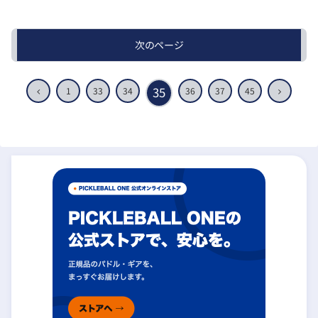
次のページ
前
35
次
1
33
34
36
37
45
へ
へ