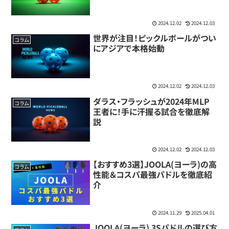
2024.12.02
2024.12.03
世界が注目！ピックルボールがつい
コラム
にアジアで本格始動
2024.12.02
2024.12.03
ダラス・フラッシュが2024年MLP
コラム
王者に！手に汗握る試合を徹底解
説
2024.12.02
2024.12.03
【おすすめ3選】JOOLA(ヨーラ)の高
コラム
性能＆コスパ最強パドルを徹底紹
介
2024.11.29
2025.04.01
JOOLA(ヨーラ) 3Sパドルの選び方