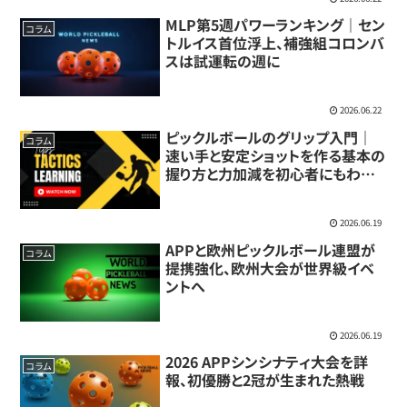
MLP第5週パワーランキング｜セン
コラム
トルイス首位浮上、補強組コロンバ
スは試運転の週に
2026.06.22
ピックルボールのグリップ入門｜
コラム
速い手と安定ショットを作る基本の
握り方と力加減を初心者にもわか
りやすく解説
2026.06.19
APPと欧州ピックルボール連盟が
コラム
提携強化、欧州大会が世界級イベ
ントへ
2026.06.19
2026 APPシンシナティ大会を詳
コラム
報、初優勝と2冠が生まれた熱戦