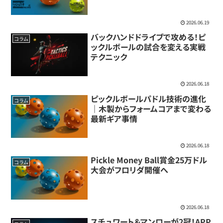
2026.06.19
バックハンドドライブで攻める！ピ
コラム
ックルボールの試合を変える実戦
テクニック
2026.06.18
ピックルボールパドル技術の進化
コラム
｜木製からフォームコアまで変わる
最新ギア事情
2026.06.18
Pickle Money Ball賞金25万ドル
コラム
大会がフロリダ開催へ
2026.06.18
スチュワート＆マンローが2冠！APP