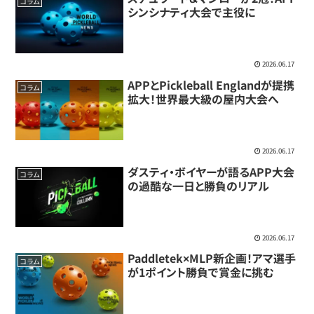
コラム
シンシナティ大会で主役に
2026.06.17
APPとPickleball Englandが提携
コラム
拡大！世界最大級の屋内大会へ
2026.06.17
ダスティ・ボイヤーが語るAPP大会
コラム
の過酷な一日と勝負のリアル
2026.06.17
Paddletek×MLP新企画！アマ選手
コラム
が1ポイント勝負で賞金に挑む