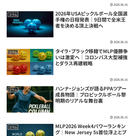
2026.06.16
2026年USAピックルボール全国選
コラム
手権の日程発表｜9日間で全米王
者を決める頂上決戦へ
2026.06.16
タイラ・ブラック移籍でMLP優勝争
コラム
いは激変へ｜コロンバス大型補強
とダラス再建戦略
2026.06.16
ハンナ・ジョンズが語るPPAツアー
コラム
成長物語｜プロピックルボール黎
明期のリアルな舞台裏
2026.06.15
MLP2026 Week4パワーランキン
コラム
グ｜New Jersey 5s首位浮上とプ