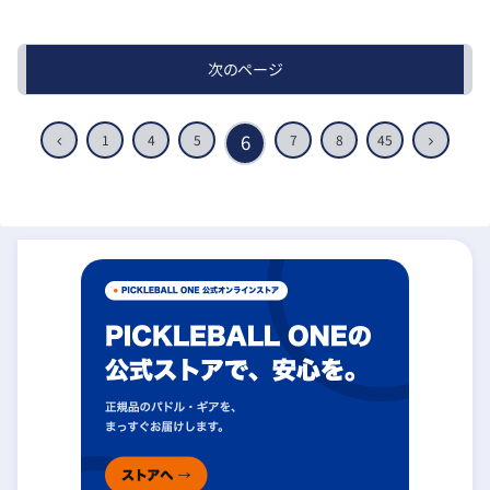
次のページ
前
6
次
1
4
5
7
8
45
へ
へ