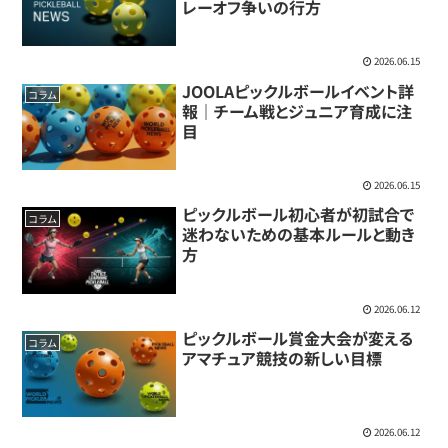
レーオフ争いの行方
2026.06.15
JOOLAピックルボールイベント詳
コラム
報｜チーム戦とジュニア育成に注
目
2026.06.15
ピックルボール初心者が初試合で
コラム
迷わないための基本ルールと動き
方
2026.06.12
ピックルボール賞金大会が変える
コラム
アマチュア競技の新しい目標
2026.06.12