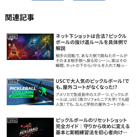
関連記事
ネット下ショットは合法？ピックル
コラム
ボールの抜け道ルールを具体例で
解説
相手の回転で、あなた側で跳ねたボールが
そのまま相手側へ戻る珍シーン。実はその
瞬間、ネットの下からパドルを入れて触って
OKです。条件とタイミングを、場面別に具体
化します。ネット下ショットが起きる「ありが
ち場面」起きやすいのは、相手がネット際
USCで大人気のピックルボール！で
コラム
に...
も、屋外コートがなくなった!?
アメリカで急成長中のスポーツ、ピックルボ
ールは、USC（南カリフォルニア大学）でも超
人気！でも、なんと学校の屋外コートが永久
閉鎖に。学生たちはどうやってプレイを続け
るのでしょうか？この記事では、そんなUSC
のピックルボール事情に迫ります。1...
ピックルボールのリセットショット
コラム
完全ガイド｜守りから攻めに変える
基本と実戦練習法を初心者向けに