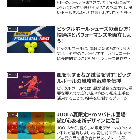
徹底解説
相手のボールが速すぎて、ただ必死に返す
だけになっていませんか？この記事では、強
いボールをふわっと無害化して、自分たちが
前に出る時間を作る「リセットショット（※守
りから攻めにつなぐ柔らかいボール）」を、具
体的な体の使い方や練習ドリルまで含め
ピックルボールシューズの選び方：
コラム
て...
快適さとパフォーマンスを両立しよ
う！
ピックルボールは、気軽に始められて、今人
気急上昇中のスポーツです。しかし、コート
に長時間立つことも多く、シューズ選びをお
ろそかにすると足がすぐに疲れてしまうんで
す！この記事では、ピックルボール特有の動
きや長時間プレイに適したシューズ選びの
風を制する者が試合を制す！ピック
コラム
具...
ルボールの風攻略戦略を伝授
ピックルボールでは、風が試合を左右する重
要な要素です。追い風や向かい風を上手に
活用することで、相手を圧倒するプレーが可
能になります。科学的データをもとに、風を
味方につける具体的な戦略をご紹介しま
す！風がボールに与える影響を知ろう風向き
JOOLA夏限定Pro Vパドル登場！
コラム
によっ...
遊び心ある新デザインに注目
JOOLAから、夏らしい限定デザインのPro V
パドルが登場しました。高性能モデルにポッ
プな見た目を組み合わせた、プレーも気分