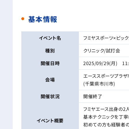
基本情報
イベント名
フミヤスポーツ×ピッ
種別
クリニック/試打会
開催日時
2025/09/29(月) 11
エーススポーツプラザ
会場
(千葉県市川市)
開催状況
開催終了
フミヤエース出身の2
基本テクニックを丁寧
イベント
概要
初めての方も経験者の