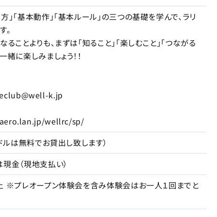
ち方」「基本動作」「基本ルール」の三つの基礎を学んで、ラリ
す。
なることよりも、まずは「知ること」「楽しむこと」「つながる
一緒に楽しみましょう！！
lub@well-k.jp
ro.lan.jp/wellrc/sp/
パドルは無料でお貸出し致します）
は現金（現地支払い）
上 ※プレオープン体験会を含み体験会はお一人１回までと