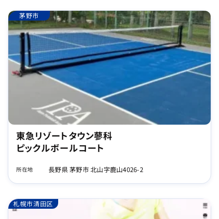
茅野市
東急リゾートタウン蓼科
ピックルボールコート
長野県 茅野市 北山字鹿山4026-2
所在地
札幌市清田区