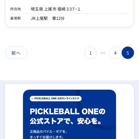
埼玉県 上尾市 堤崎３３７−１
所在地
JR上尾駅 車12分
最寄駅
前へ
1
…
4
5