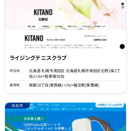
ライジングテニスクラブ
北海道 札幌市清田区 北海道札幌市清田区北野2条3丁
所在地
目2</br>駐車場50台
南郷18丁目(東西線) </br>福住駅(東豊線)
最寄駅
浜松市